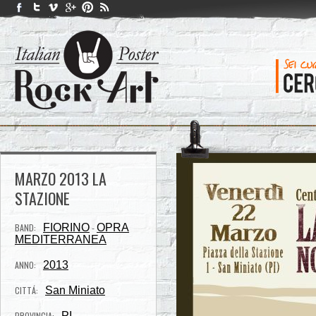
MARZO 2013 LA
STAZIONE
BAND:
FIORINO
OPRA
-
MEDITERRANEA
ANNO:
2013
CITTÁ:
San Miniato
PROVINCIA:
PI