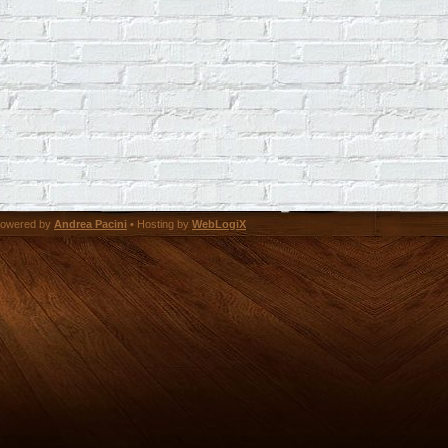
owered by
Andrea Pacini
• Hosting by
WebLogiX