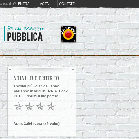
iá iscritto?
ENTRA
VOTA
CONTATTI
VOTA IL TUO PREFERITO
I poster più votati dell’anno
verranno inseriti in I.P.R.A. Book
2013. Esprimi il tuo parere!
Voto:
3.6
/4 (votato
5
volt
e
)