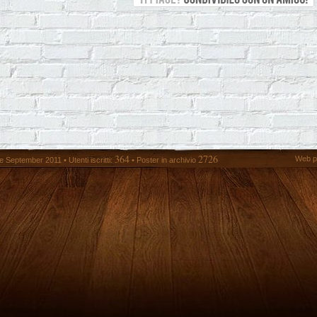
364
2726
Web p
 September 2011 • Utenti iscritti:
• Poster in archivio