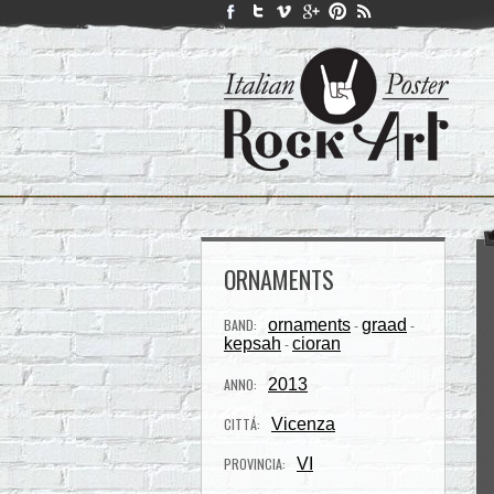
ORNAMENTS
BAND:
ornaments
graad
-
-
kepsah
cioran
-
ANNO:
2013
CITTÁ:
Vicenza
PROVINCIA:
VI